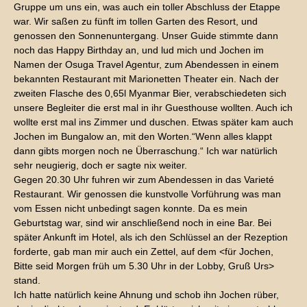
Gruppe um uns ein, was auch ein toller Abschluss der Etappe
war. Wir saßen zu fünft im tollen Garten des Resort, und
genossen den Sonnenuntergang. Unser Guide stimmte dann
noch das Happy Birthday an, und lud mich und Jochen im
Namen der Osuga Travel Agentur, zum Abendessen in einem
bekannten Restaurant mit Marionetten Theater ein. Nach der
zweiten Flasche des 0,65l Myanmar Bier, verabschiedeten sich
unsere Begleiter die erst mal in ihr Guesthouse wollten. Auch ich
wollte erst mal ins Zimmer und duschen. Etwas später kam auch
Jochen im Bungalow an, mit den Worten.“Wenn alles klappt
dann gibts morgen noch ne Überraschung.“ Ich war natürlich
sehr neugierig, doch er sagte nix weiter.
Gegen 20.30 Uhr fuhren wir zum Abendessen in das Varieté
Restaurant. Wir genossen die kunstvolle Vorführung was man
vom Essen nicht unbedingt sagen konnte. Da es mein
Geburtstag war, sind wir anschließend noch in eine Bar. Bei
später Ankunft im Hotel, als ich den Schlüssel an der Rezeption
forderte, gab man mir auch ein Zettel, auf dem <für Jochen,
Bitte seid Morgen früh um 5.30 Uhr in der Lobby, Gruß Urs>
stand.
Ich hatte natürlich keine Ahnung und schob ihn Jochen rüber,