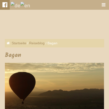
Startseite
/
Reiseblog
/
Bagan
Bagan