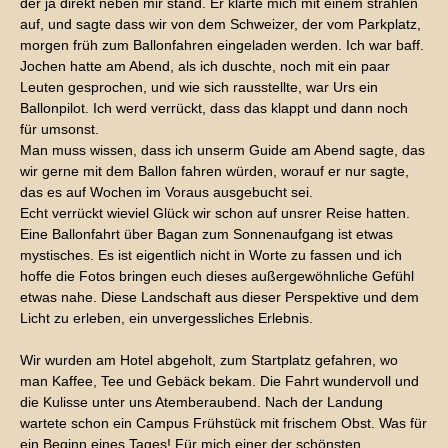
der ja direkt neben mir stand. Er klärte mich mit einem strahlen
auf, und sagte dass wir von dem Schweizer, der vom Parkplatz,
morgen früh zum Ballonfahren eingeladen werden. Ich war baff.
Jochen hatte am Abend, als ich duschte, noch mit ein paar
Leuten gesprochen, und wie sich rausstellte, war Urs ein
Ballonpilot. Ich werd verrückt, dass das klappt und dann noch
für umsonst.
Man muss wissen, dass ich unserm Guide am Abend sagte, das
wir gerne mit dem Ballon fahren würden, worauf er nur sagte,
das es auf Wochen im Voraus ausgebucht sei.
Echt verrückt wieviel Glück wir schon auf unsrer Reise hatten.
Eine Ballonfahrt über Bagan zum Sonnenaufgang ist etwas
mystisches. Es ist eigentlich nicht in Worte zu fassen und ich
hoffe die Fotos bringen euch dieses außergewöhnliche Gefühl
etwas nahe. Diese Landschaft aus dieser Perspektive und dem
Licht zu erleben, ein unvergessliches Erlebnis.
Wir wurden am Hotel abgeholt, zum Startplatz gefahren, wo
man Kaffee, Tee und Gebäck bekam. Die Fahrt wundervoll und
die Kulisse unter uns Atemberaubend. Nach der Landung
wartete schon ein Campus Frühstück mit frischem Obst. Was für
ein Beginn eines Tages! Für mich einer der schönsten