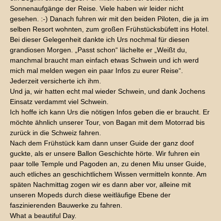
Sonnenaufgänge der Reise. Viele haben wir leider nicht
gesehen. :-) Danach fuhren wir mit den beiden Piloten, die ja im
selben Resort wohnten, zum großen Frühstücksbüfett ins Hotel.
Bei dieser Gelegenheit dankte ich Urs nochmal für diesen
grandiosen Morgen. „Passt schon“ lächelte er „Weißt du,
manchmal braucht man einfach etwas Schwein und ich werd
mich mal melden wegen ein paar Infos zu eurer Reise“.
Jederzeit versicherte ich ihm.
Und ja, wir hatten echt mal wieder Schwein, und dank Jochens
Einsatz verdammt viel Schwein.
Ich hoffe ich kann Urs die nötigen Infos geben die er braucht. Er
möchte ähnlich unserer Tour, von Bagan mit dem Motorrad bis
zurück in die Schweiz fahren.
Nach dem Frühstück kam dann unser Guide der ganz doof
guckte, als er unsere Ballon Geschichte hörte. Wir fuhren ein
paar tolle Temple und Pagoden an, zu denen Miu unser Guide,
auch etliches an geschichtlichem Wissen vermitteln konnte. Am
späten Nachmittag zogen wir es dann aber vor, alleine mit
unseren Mopeds durch diese weitläufige Ebene der
faszinierenden Bauwerke zu fahren.
What a beautiful Day.